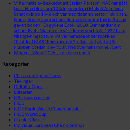
Vi har nåtts av beskedet att Stellan Persson MAS har gått
bort. Han blev som 12 åring medlem i Malmö Allmänna
Schackklubb 1948 och var med tiden en nestor i klubben.
Hans gärning inom schack är mycket omfattande. Stellan
gav ut boken ” En gyllene Epok” 2010. Den handlar om
schacklivet i Malmö och vår klubbs start från 1922 fram
till utgivningsdatum. På vår hemsida under rubriken
“Profiler i MAS” finns mer om Stellans betydelse för
klubben. Stellan blev 90 år. Frid över hans minne. /Gert
Mogens Minne 2026 – Lottning rond 5
Kategorier
Chess.com Speed Chess
Tävlingar
Deltalift Open
Elitserien
Höstlovsturnering
FIDE
FIDE Rapid World Championships
FIDE World Cup
Grenke Classic
Individual European Championships