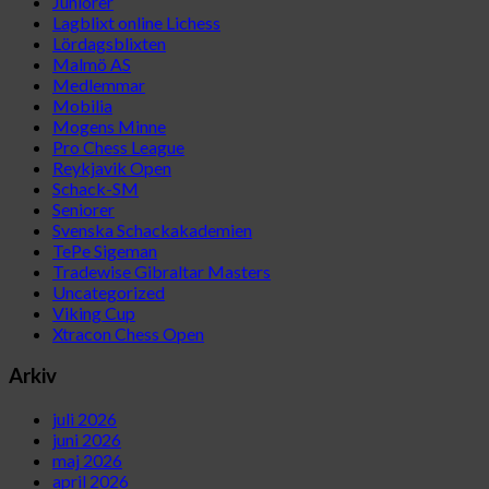
Juniorer
Lagblixt online Lichess
Lördagsblixten
Malmö AS
Medlemmar
Mobilia
Mogens Minne
Pro Chess League
Reykjavik Open
Schack-SM
Seniorer
Svenska Schackakademien
TePe Sigeman
Tradewise Gibraltar Masters
Uncategorized
Viking Cup
Xtracon Chess Open
Arkiv
juli 2026
juni 2026
maj 2026
april 2026