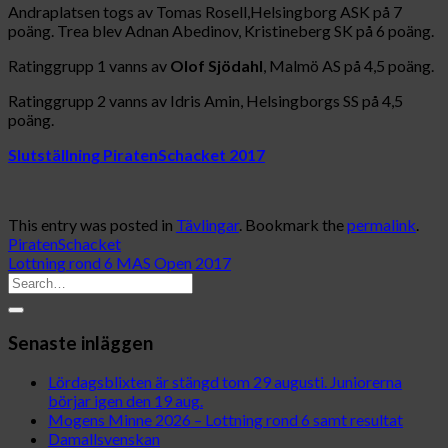
Andraplatsen togs av Tomas Rosell,Helsingborg ASK på 7
poäng. Trea blev Adnan Abedinov, Kristineberg SK på 6 poäng.
Ratinggrupp 1 vanns av
Olof Sjödahl
, Malmö AS på 4,5 poäng.
Ratinggrupp 2 vanns av Idris Amin, Helsingborgs SS på 4,5
poäng.
Slutställning PiratenSchacket 2017
This entry was posted in
Tävlingar
. Bookmark the
permalink
.
PiratenSchacket
Lottning rond 6 MAS Open 2017
Senaste inläggen
Lördagsblixten är stängd tom 29 augusti. Juniorerna
börjar igen den 19 aug.
Mogens Minne 2026 – Lottning rond 6 samt resultat
Damallsvenskan