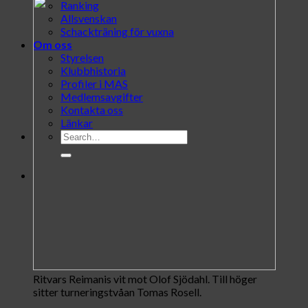
Ranking
Allsvenskan
Schackträning för vuxna
Om oss
Styrelsen
Klubbhistoria
Profiler i MAS
Medlemsavgifter
Kontakta oss
Länkar
Ritvars Reimanis vit mot Olof Sjödahl. Till höger
sitter turneringstvåan Tomas Rosell.