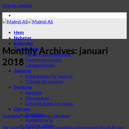
Skip to content
Hem
Nyheter
Kalender
Monthly Archives:
januari
Turneringar
Turneringsinbjudningar
2018
Turneringsresultat
Lördagsblixten
Juniorer
Schackskola för juniorer
Träning för juniorer
Seniorer
Ranking
Allsvenskan
Schackträning för vuxna
Om oss
Styrelsen
Grandelius har tätkänning i Gibraltar
Klubbhistoria
Profiler i MAS
Vår stormästare GM Nils Grandelius gör mycket bra ifrån sig i