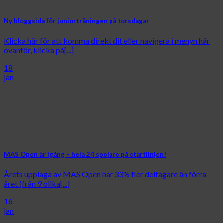
Ny bloggsida för juniorträningen på torsdagar
Klicka här för att komma direkt dit eller navigera i menyn här
ovanför, klicka på[...]
18
jan
MAS Open är igång – hela 24 spelare på startlinjen!
Årets upplaga av MAS Open har 33% fler deltagare än förra
året (från 9 olika[...]
16
jan