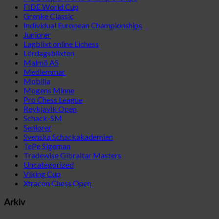
FIDE World Cup
Grenke Classic
Individual European Championships
Juniorer
Lagblixt online Lichess
Lördagsblixten
Malmö AS
Medlemmar
Mobilia
Mogens Minne
Pro Chess League
Reykjavik Open
Schack-SM
Seniorer
Svenska Schackakademien
TePe Sigeman
Tradewise Gibraltar Masters
Uncategorized
Viking Cup
Xtracon Chess Open
Arkiv