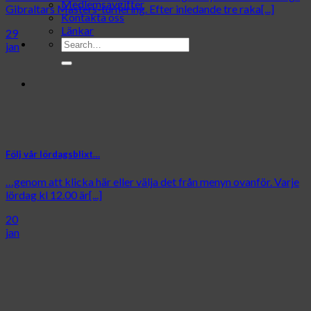
Medlemsavgifter
Gibraltars Masters-turnering. Efter inledande tre raka[...]
Kontakta oss
Länkar
29
jan
Följ vår lördagsblixt…
…genom att klicka här eller välja det från menyn ovanför. Varje
lördag kl 12.00 är[...]
20
jan