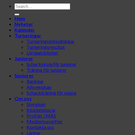
Hem
Nyheter
Kalender
Turneringar
Turneringsinbjudningar
Turneringsresultat
Lördagsblixten
Juniorer
Schackskola för juniorer
Träning för juniorer
Seniorer
Ranking
Allsvenskan
Schackträning för vuxna
Om oss
Styrelsen
Klubbhistoria
Profiler i MAS
Medlemsavgifter
Kontakta oss
Länkar