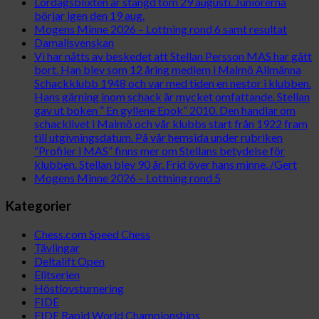
Lördagsblixten är stängd tom 29 augusti. Juniorerna
börjar igen den 19 aug.
Mogens Minne 2026 – Lottning rond 6 samt resultat
Damallsvenskan
Vi har nåtts av beskedet att Stellan Persson MAS har gått
bort. Han blev som 12 åring medlem i Malmö Allmänna
Schackklubb 1948 och var med tiden en nestor i klubben.
Hans gärning inom schack är mycket omfattande. Stellan
gav ut boken ” En gyllene Epok” 2010. Den handlar om
schacklivet i Malmö och vår klubbs start från 1922 fram
till utgivningsdatum. På vår hemsida under rubriken
“Profiler i MAS” finns mer om Stellans betydelse för
klubben. Stellan blev 90 år. Frid över hans minne. /Gert
Mogens Minne 2026 – Lottning rond 5
Kategorier
Chess.com Speed Chess
Tävlingar
Deltalift Open
Elitserien
Höstlovsturnering
FIDE
FIDE Rapid World Championships