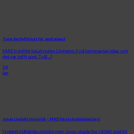
Tung derbyförlust för andralaget
MAS II mötte lokalrivalen Limhamn II på hemmaplan idag, och
det var tufft spel. Två[...]
14
jan
Jonas Lindahl historisk – MAS första bulletmästare!
Hygget måhända uteblev men Jonas visade hur riktigt snabbt