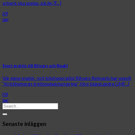
schack ska spelas, på de 7[...]
09
jan
Stort grattis till Ritvars och Noah!
Vår egna snabb- och blixtspecialist Ritvars Reimanis har vunnit
“Kristinebergs trettondagsturnering”, före bland andra GM[...]
09
jan
Senaste inläggen