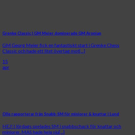
Grenke Classic | GM Meier dominerade GM Aronian
GM Georg Meier fick en fantastiskt start i Grenke Chess
Classic och hade ett litet övertag mot[...]
15
apr
Olle rapporterar från Snabb-SM för miniorer & knattar i Lund
HEJ! I lördags spelades SM i snabbschack för knattar och
miniorer. MAS hade hela sju[...]