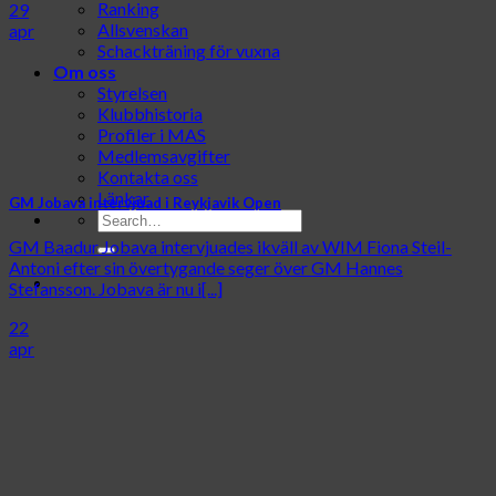
Ranking
29
Allsvenskan
apr
Schackträning för vuxna
Om oss
Styrelsen
Klubbhistoria
Profiler i MAS
Medlemsavgifter
Kontakta oss
Länkar
GM Jobava intervjuad i Reykjavik Open
GM Baadur Jobava intervjuades ikväll av WIM Fiona Steil-
Antoni efter sin övertygande seger över GM Hannes
Stefansson. Jobava är nu i[...]
22
apr