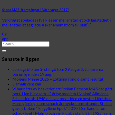
Stora MAS-framgångar i Vårdraget 2017!
Vårdraget spelades i två klasser, mellanstadiet och lågstadiet. I
mellanstadiet segrade Asker Malmström till slut[...]
02
apr
Senaste inläggen
Lördagsblixten är stängd tom 29 augusti. Juniorerna
börjar igen den 19 aug.
Mogens Minne 2026 – Lottning rond 6 samt resultat
Damallsvenskan
Vi har nåtts av beskedet att Stellan Persson MAS har gått
bort. Han blev som 12 åring medlem i Malmö Allmänna
Schackklubb 1948 och var med tiden en nestor i klubben.
Hans gärning inom schack är mycket omfattande. Stellan
gav ut boken ” En gyllene Epok” 2010. Den handlar om
schacklivet i Malmö och vår klubbs start från 1922 fram