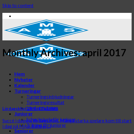
Skip to content
Monthly Archives:
april 2017
Hem
Nyheter
Kalender
Turneringar
Turneringsinbjudningar
Turneringsresultat
Lördagsblixten
Lördagsblixt 29/4 -17 på MAS
Juniorer
Schackskola för juniorer
Succé i dagens lördagsblixt. Många starka spelare kom till start
Träning för juniorer
i dag på MAS. Bättre[...]
Seniorer