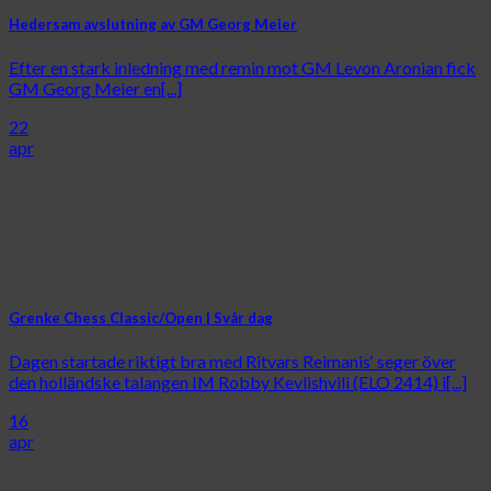
Hedersam avslutning av GM Georg Meier
Efter en stark inledning med remin mot GM Levon Aronian fick
GM Georg Meier en[...]
22
apr
Grenke Chess Classic/Open | Svår dag
Dagen startade riktigt bra med Ritvars Reimanis‘ seger över
den holländske talangen IM Robby Kevlishvili (ELO 2414) i[...]
16
apr