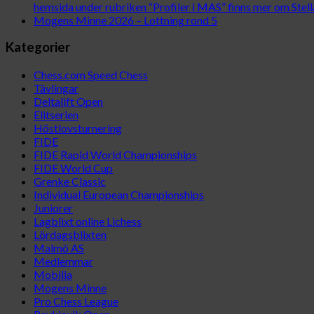
hemsida under rubriken “Profiler i MAS” finns mer om Stella
Mogens Minne 2026 – Lottning rond 5
Kategorier
Chess.com Speed Chess
Tävlingar
Deltalift Open
Elitserien
Höstlovsturnering
FIDE
FIDE Rapid World Championships
FIDE World Cup
Grenke Classic
Individual European Championships
Juniorer
Lagblixt online Lichess
Lördagsblixten
Malmö AS
Medlemmar
Mobilia
Mogens Minne
Pro Chess League