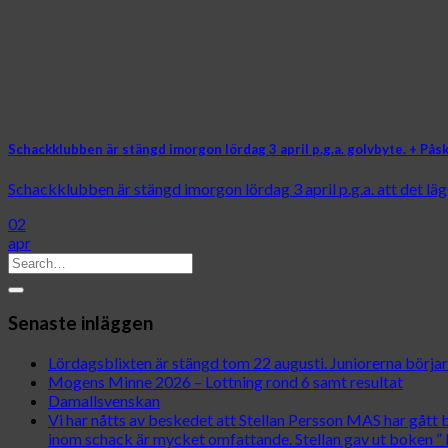
Schackklubben är stängd imorgon lördag 3 april p.g.a. golvbyte. + På
Schackklubben är stängd imorgon lördag 3 april p.g.a. att det läggs
02
apr
Senaste inläggen
Lördagsblixten är stängd tom 22 augusti. Juniorerna börjar
Mogens Minne 2026 – Lottning rond 6 samt resultat
Damallsvenskan
Vi har nåtts av beskedet att Stellan Persson MAS har gåt
inom schack är mycket omfattande. Stellan gav ut boken ” 