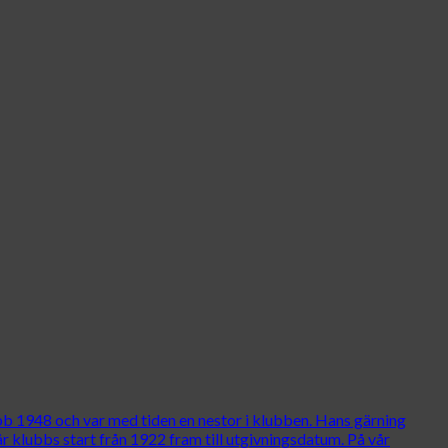
b 1948 och var med tiden en nestor i klubben. Hans gärning
 klubbs start från 1922 fram till utgivningsdatum. På vår