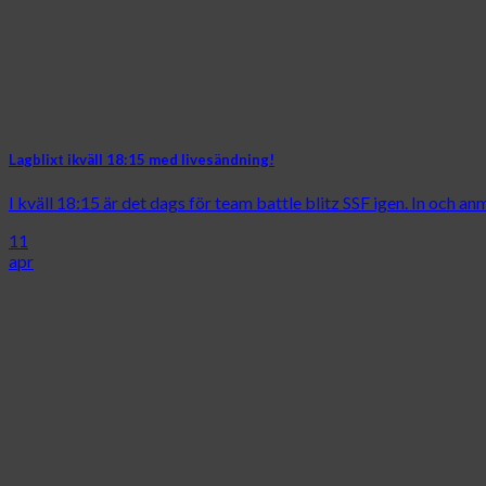
Lagblixt ikväll 18:15 med livesändning!
I kväll 18:15 är det dags för team battle blitz SSF igen. In och anmä
11
apr