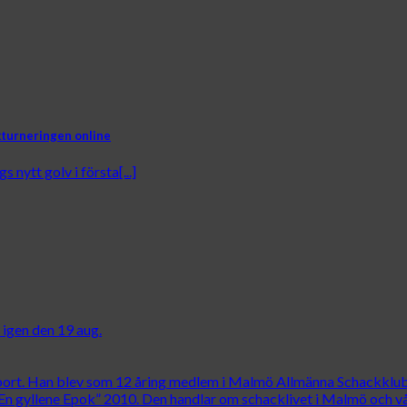
skturneringen online
 nytt golv i första[...]
 igen den 19 aug.
t bort. Han blev som 12 åring medlem i Malmö Allmänna Schackklub
En gyllene Epok” 2010. Den handlar om schacklivet i Malmö och vår