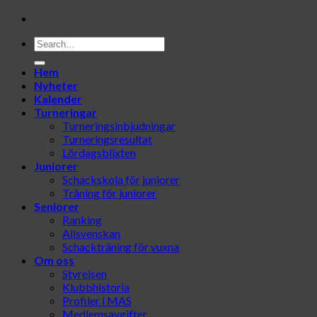
Hem
Nyheter
Kalender
Turneringar
Turneringsinbjudningar
Turneringsresultat
Lördagsblixten
Juniorer
Schackskola för juniorer
Träning för juniorer
Seniorer
Ranking
Allsvenskan
Schackträning för vuxna
Om oss
Styrelsen
Klubbhistoria
Profiler i MAS
Medlemsavgifter