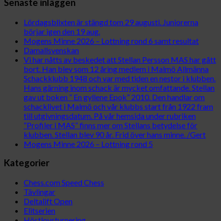
Senaste inläggen
Lördagsblixten är stängd tom 29 augusti. Juniorerna
börjar igen den 19 aug.
Mogens Minne 2026 – Lottning rond 6 samt resultat
Damallsvenskan
Vi har nåtts av beskedet att Stellan Persson MAS har gått
bort. Han blev som 12 åring medlem i Malmö Allmänna
Schackklubb 1948 och var med tiden en nestor i klubben.
Hans gärning inom schack är mycket omfattande. Stellan
gav ut boken ” En gyllene Epok” 2010. Den handlar om
schacklivet i Malmö och vår klubbs start från 1922 fram
till utgivningsdatum. På vår hemsida under rubriken
“Profiler i MAS” finns mer om Stellans betydelse för
klubben. Stellan blev 90 år. Frid över hans minne. /Gert
Mogens Minne 2026 – Lottning rond 5
Kategorier
Chess.com Speed Chess
Tävlingar
Deltalift Open
Elitserien
Höstlovsturnering