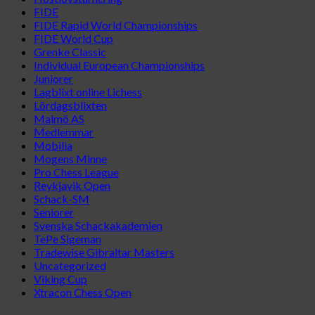
FIDE
FIDE Rapid World Championships
FIDE World Cup
Grenke Classic
Individual European Championships
Juniorer
Lagblixt online Lichess
Lördagsblixten
Malmö AS
Medlemmar
Mobilia
Mogens Minne
Pro Chess League
Reykjavik Open
Schack-SM
Seniorer
Svenska Schackakademien
TePe Sigeman
Tradewise Gibraltar Masters
Uncategorized
Viking Cup
Xtracon Chess Open