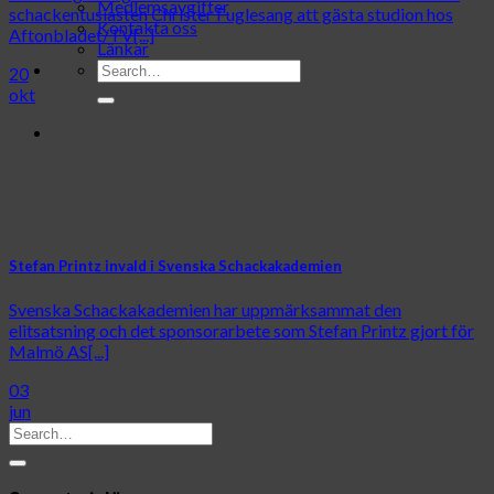
Medlemsavgifter
schackentusiasten Christer Fuglesang att gästa studion hos
Kontakta oss
Aftonbladet/TV[...]
Länkar
20
okt
Stefan Printz invald i Svenska Schackakademien
Svenska Schackakademien har uppmärksammat den
elitsatsning och det sponsorarbete som Stefan Printz gjort för
Malmö AS[...]
03
jun