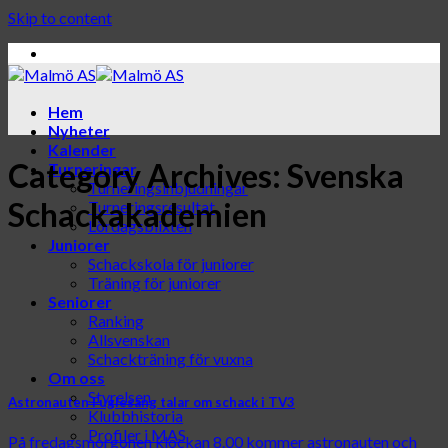
Skip to content
Hem
Nyheter
Kalender
Category Archives:
Svenska
Turneringar
Turneringsinbjudningar
Schackakademien
Turneringsresultat
Lördagsblixten
Juniorer
Schackskola för juniorer
Träning för juniorer
Seniorer
Ranking
Allsvenskan
Schackträning för vuxna
Om oss
Styrelsen
Astronauten Fuglesang talar om schack i TV3
Klubbhistoria
Profiler i MAS
På fredagsmorgonen klockan 8.00 kommer astronauten och