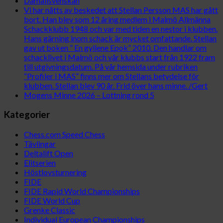
Damallsvenskan
Vi har nåtts av beskedet att Stellan Persson MAS har gått
bort. Han blev som 12 åring medlem i Malmö Allmänna
Schackklubb 1948 och var med tiden en nestor i klubben.
Hans gärning inom schack är mycket omfattande. Stellan
gav ut boken ” En gyllene Epok” 2010. Den handlar om
schacklivet i Malmö och vår klubbs start från 1922 fram
till utgivningsdatum. På vår hemsida under rubriken
“Profiler i MAS” finns mer om Stellans betydelse för
klubben. Stellan blev 90 år. Frid över hans minne. /Gert
Mogens Minne 2026 – Lottning rond 5
Kategorier
Chess.com Speed Chess
Tävlingar
Deltalift Open
Elitserien
Höstlovsturnering
FIDE
FIDE Rapid World Championships
FIDE World Cup
Grenke Classic
Individual European Championships