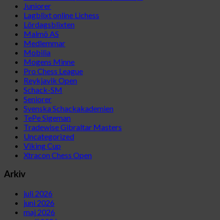
Juniorer
Lagblixt online Lichess
Lördagsblixten
Malmö AS
Medlemmar
Mobilia
Mogens Minne
Pro Chess League
Reykjavik Open
Schack-SM
Seniorer
Svenska Schackakademien
TePe Sigeman
Tradewise Gibraltar Masters
Uncategorized
Viking Cup
Xtracon Chess Open
Arkiv
juli 2026
juni 2026
maj 2026