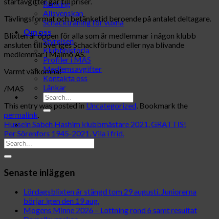
startavgifter går till priser.
Ranking
Allsvenskan
Tävlingsformat och betänketid beroende på antalet deltagare.
Schackträning för vuxna
Om oss
Blixten är öppen för alla som är medlemmar i någon klubb
Styrelsen
ansluten till Sveriges Schackförbund eller nya blivande
Klubbhistoria
medlemmar i Malmö AS.
Profiler i MAS
Medlemsavgifter
Varmt välkomna!
Kontakta oss
Länkar
/MAS
This entry was posted in
Uncategorized
. Bookmark the
permalink
.
Hussein Sabeh Hashim klubbmästare 2021, GRATTIS!
Per Sörenfors 1945-2021. Vila i frid.
Senaste inläggen
Lördagsblixten är stängd tom 29 augusti. Juniorerna
börjar igen den 19 aug.
Mogens Minne 2026 – Lottning rond 6 samt resultat