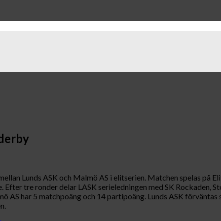
 derby
 mellan Lunds ASK och Malmö AS i elitserien. Matchen spelas på El
ffe. Efter tre ronder delar LASK serieledningen med SK Rockaden,
 AS har 5 matchpoäng och 14 partipoäng. Lunds ASK förväntas s
n.