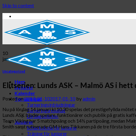
Skip to content
10
jan
Uncategorized
Hem
Elitserien: Lunds ASK – Malmö AS i hett
Nyheter
Kalender
Posted on
2017-01-10
2017-01-10
by
admin
Turneringar
Turneringsinbjudningar
Nu på lördag 14 januari kl 10.30 spelas det prestigefyllda mötet
Turneringsresultat
Lunds ASK bjuder spelare, funktionärer och publik på gratis ka
Lördagsblixten
Team Viking har 5 matchpoäng och 14½ partipoäng, medan Malmö
Juniorer
Smith samt rutinerade GM Hans Tikkanen på de tre första borde
Schackskola för juniorer
Träning för juniorer