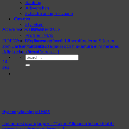
Ranking
Allsvenskan
Schackträning för vuxna
Om oss
Styrelsen
Klubbhistoria
Jobava mot So i FIDE World Cup
Profiler i MAS
Medlemsavgifter
FIDE World Cup har nu kommit till semifinalerna. Stjärnor
Kontakta oss
som Carlsen, Caruana, Karjakin och Nakamura eliminerades
Länkar
tidigt och nu återstår bara[...]
14
sep
Nya toppvärvningar i MAS
Det är med stor glädje vi i Malmö Allmänna Schackklubb
presenterar de nya spelarna i[...]