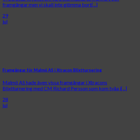
framgångar men vi skall inte glömma bort[...]
29
jul
Framgångar för Malmö AS i Xtracon Blixtturnering
Malmö AS hade även vissa framgångar i Xtracons
Blixtturnering med CM Richard Persson som kom tvåa i[...]
28
jul