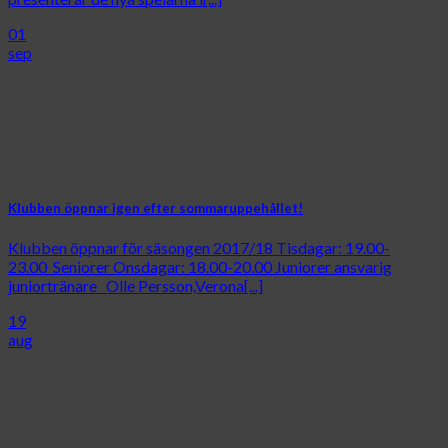
01
sep
Klubben öppnar igen efter sommaruppehållet!
Klubben öppnar för säsongen 2017/18 Tisdagar: 19.00-
23.00 Seniorer Onsdagar: 18.00-20.00 Juniorer ansvarig
juniortränare Olle Persson,Verona[...]
19
aug