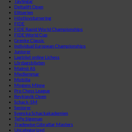
Tävlingar
Deltalift Open
Elitserien
Höstlovsturnering
FIDE
FIDE Rapid World Championships
FIDE World Cup
Grenke Classic
Individual European Championships
Juniorer
Lagblixt online Lichess
Lördagsblixten
Malmö AS
Medlemmar
Mobilia
Mogens Minne
Pro Chess League
Reykjavik Open
Schack-SM
Seniorer
Svenska Schackakademien
TePe Sigeman
Tradewise Gibraltar Masters
Uncategorized