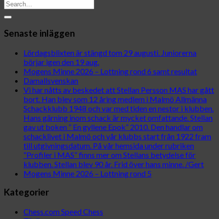
Senaste inläggen
Lördagsblixten är stängd tom 29 augusti. Juniorerna
börjar igen den 19 aug.
Mogens Minne 2026 – Lottning rond 6 samt resultat
Damallsvenskan
Vi har nåtts av beskedet att Stellan Persson MAS har gått
bort. Han blev som 12 åring medlem i Malmö Allmänna
Schackklubb 1948 och var med tiden en nestor i klubben.
Hans gärning inom schack är mycket omfattande. Stellan
gav ut boken ” En gyllene Epok” 2010. Den handlar om
schacklivet i Malmö och vår klubbs start från 1922 fram
till utgivningsdatum. På vår hemsida under rubriken
“Profiler i MAS” finns mer om Stellans betydelse för
klubben. Stellan blev 90 år. Frid över hans minne. /Gert
Mogens Minne 2026 – Lottning rond 5
Kategorier
Chess.com Speed Chess