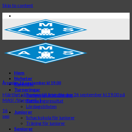
Skip to content
Hem
Nyheter
Årsmöte 26 september kl 19.00
Kalender
Turneringar
Hjärtligt välkomna till årsmöte den 26 september kl.19.00 på
Turneringsinbjudningar
MAS! /Styrelsen[...]
Turneringsresultat
Lördagsblixten
16
Juniorer
sep
Schackskola för juniorer
Träning för juniorer
Seniorer