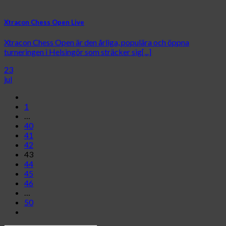
Xtracon Chess Open Live
Xtracon Chess Open är den årliga, populära och öppna
turneringen i Helsingör som sträcker sig[...]
23
jul
1
…
40
41
42
43
44
45
46
…
50