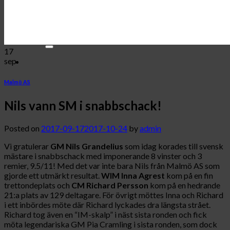
Medlemsavgifter
Kontakta oss
Länkar
17
sep
Malmö AS
Nils vann SM i snabbschack!
Posted on
2017-09-17
2017-10-24
by
admin
Vi gratulerar
GM Nils Grandelius
som idag korades till svensk
mästare i snabbschack med imponerande 8 vinster och 3
remier, 9.5/11! Med det var inte bara Nils från Malmö AS som
gjorde ett utmärkt resultat.
WIM Inna Agrest
kom på en fin
trettondeplats och
CM Richard Persson
kom på en hedrande
21:a plats av 129 deltagare. För övrigt möttes Inna och Richard
i ett inbördes möte där Richard lyckades dra längsta strået.
Richard tog även en “IM-skalp” i näst sista ronden och fick
möta legendariska GM Pia Cramling i sista ronden, som dock