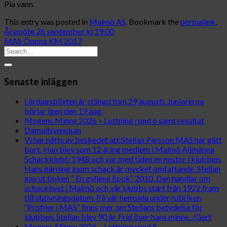
Pia vann.
This entry was posted in
Malmö AS
. Bookmark the
permalink
.
Årsmöte 26 september kl 19.00
MAS Öppna KM 2017
Senaste inläggen
Lördagsblixten är stängd tom 29 augusti. Juniorerna
börjar igen den 19 aug.
Mogens Minne 2026 – Lottning rond 6 samt resultat
Damallsvenskan
Vi har nåtts av beskedet att Stellan Persson MAS har gått
bort. Han blev som 12 åring medlem i Malmö Allmänna
Schackklubb 1948 och var med tiden en nestor i klubben.
Hans gärning inom schack är mycket omfattande. Stellan
gav ut boken ” En gyllene Epok” 2010. Den handlar om
schacklivet i Malmö och vår klubbs start från 1922 fram
till utgivningsdatum. På vår hemsida under rubriken
“Profiler i MAS” finns mer om Stellans betydelse för
klubben. Stellan blev 90 år. Frid över hans minne. /Gert
Mogens Minne 2026 – Lottning rond 5