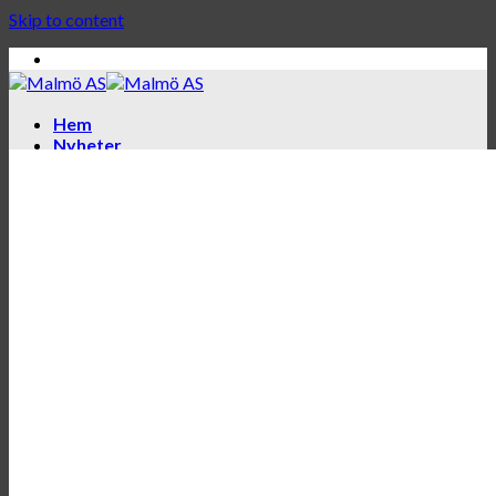
Skip to content
Hem
Nyheter
Kalender
Turneringar
Turneringsinbjudningar
Turneringsresultat
Lördagsblixten
Juniorer
Schackskola för juniorer
Träning för juniorer
Seniorer
Ranking
Allsvenskan
Schackträning för vuxna
Om oss
Styrelsen
Klubbhistoria
Profiler i MAS