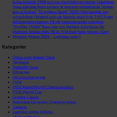
Schackklubb 1948 och var med tiden en nestor i klubben.
Hans gärning inom schack är mycket omfattande. Stellan
gav ut boken ” En gyllene Epok” 2010. Den handlar om
schacklivet i Malmö och vår klubbs start från 1922 fram
till utgivningsdatum. På vår hemsida under rubriken
“Profiler i MAS” finns mer om Stellans betydelse för
klubben. Stellan blev 90 år. Frid över hans minne. /Gert
Mogens Minne 2026 – Lottning rond 5
Kategorier
Chess.com Speed Chess
Tävlingar
Deltalift Open
Elitserien
Höstlovsturnering
FIDE
FIDE Rapid World Championships
FIDE World Cup
Grenke Classic
Individual European Championships
Juniorer
Lagblixt online Lichess
Lördagsblixten