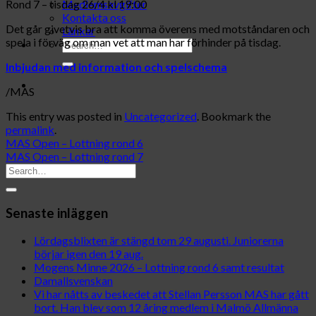
Rond 7 – tisdag 26/4 kl 19:00
Medlemsavgifter
Kontakta oss
Det går givetvis bra att komma överens med motståndaren och
Länkar
spela i förväg om man vet att man har förhinder på tisdag.
Inbjudan med information och spelschema
/MAS
This entry was posted in
Uncategorized
. Bookmark the
permalink
.
MAS Open – Lottning rond 6
MAS Open – Lottning rond 7
Senaste inläggen
Lördagsblixten är stängd tom 29 augusti. Juniorerna
börjar igen den 19 aug.
Mogens Minne 2026 – Lottning rond 6 samt resultat
Damallsvenskan
Vi har nåtts av beskedet att Stellan Persson MAS har gått
bort. Han blev som 12 åring medlem i Malmö Allmänna