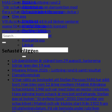
Ranking
MAS Open 2026 – Lottning rond 2
Allsvenskan
“Vår schackklubb har nu en damsektion med
Schackträning för vuxna
flera schackintresserade kvinnor som deltar i
Om oss
den.
Styrelsen
Vill du också delta, så gå in på länken seniorer
Klubbhistoria
vuxna för mer info”. För snabb kontakt
Profiler i MAS
masdamsektion@gmail.com
Medlemsavgifter
Kontakta oss
Länkar
Senaste inläggen
Lördagsblixten är stängd tom 29 augusti. Juniorerna
börjar igen den 19 aug.
Mogens Minne 2026 – Lottning rond 6 samt resultat
Damallsvenskan
Vi har nåtts av beskedet att Stellan Persson MAS har gått
bort. Han blev som 12 åring medlem i Malmö Allmänna
Schackklubb 1948 och var med tiden en nestor i klubben.
Hans gärning inom schack är mycket omfattande. Stellan
gav ut boken ” En gyllene Epok” 2010. Den handlar om
schacklivet i Malmö och vår klubbs start från 1922 fram
till utgivningsdatum. På vår hemsida under rubriken