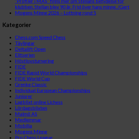
“Profiler i MAS” finns mer om Stellans betydelse för
klubben. Stellan blev 90 år. Frid över hans minne. /Gert
Mogens Minne 2026 – Lottning rond 5
Kategorier
Chess.com Speed Chess
Tävlingar
Deltalift Open
Elitserien
Höstlovsturnering
FIDE
FIDE Rapid World Championships
FIDE World Cup
Grenke Classic
Individual European Championships
Juniorer
Lagblixt online Lichess
Lördagsblixten
Malmö AS
Medlemmar
Mobilia
Mogens Minne
Pro Chess League