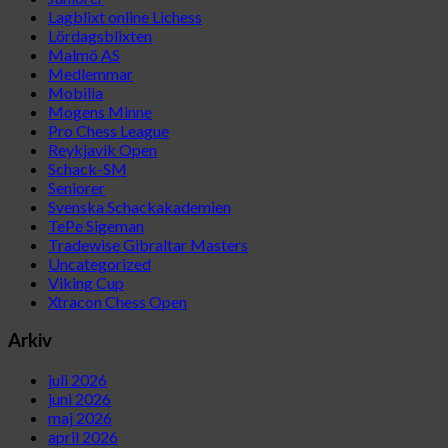
Lagblixt online Lichess
Lördagsblixten
Malmö AS
Medlemmar
Mobilia
Mogens Minne
Pro Chess League
Reykjavik Open
Schack-SM
Seniorer
Svenska Schackakademien
TePe Sigeman
Tradewise Gibraltar Masters
Uncategorized
Viking Cup
Xtracon Chess Open
Arkiv
juli 2026
juni 2026
maj 2026
april 2026