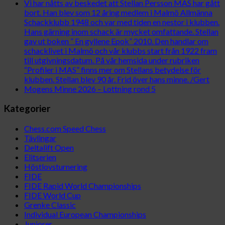
Vi har nåtts av beskedet att Stellan Persson MAS har gått
bort. Han blev som 12 åring medlem i Malmö Allmänna
Schackklubb 1948 och var med tiden en nestor i klubben.
Hans gärning inom schack är mycket omfattande. Stellan
gav ut boken ” En gyllene Epok” 2010. Den handlar om
schacklivet i Malmö och vår klubbs start från 1922 fram
till utgivningsdatum. På vår hemsida under rubriken
“Profiler i MAS” finns mer om Stellans betydelse för
klubben. Stellan blev 90 år. Frid över hans minne. /Gert
Mogens Minne 2026 – Lottning rond 5
Kategorier
Chess.com Speed Chess
Tävlingar
Deltalift Open
Elitserien
Höstlovsturnering
FIDE
FIDE Rapid World Championships
FIDE World Cup
Grenke Classic
Individual European Championships
Juniorer