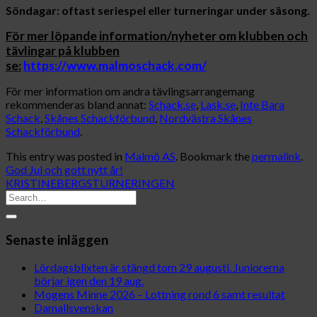
Söndagar: oftast seriespel eller turneringar under säsong.
För mer löpande information/nyheter om klubben och
tävlingar på klubben
se:
https://www.malmoschack.com/
För mer information om andra tävlingsarrangemang
rekommenderas bland annat:
Schack.se
,
Lask.se
,
Inte Bara
Schack
,
Skånes Schackförbund
,
Nordvästra Skånes
Schackförbund
.
This entry was posted in
Malmö AS
. Bookmark the
permalink
.
God Jul och gott nytt år!
KRISTINEBERGSTURNERINGEN
Senaste inläggen
Lördagsblixten är stängd tom 29 augusti. Juniorerna
börjar igen den 19 aug.
Mogens Minne 2026 – Lottning rond 6 samt resultat
Damallsvenskan