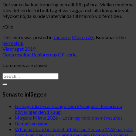
Det var en lyckad turnering och allt flöt på bra. Mellan ronderna
blev det en del fotboll. Laget var taggat och alla kämpade väl.
Mycket nöjda kunde vi återvända till Malmö vid femtiden.
/Olle
This entry was posted in
Juniorer
,
Malmö AS
. Bookmark the
permalink
.
Vårdraget 2019
Goda resultat i juniorernas GP-serie
Comments are closed.
Senaste inläggen
Lördagsblixten är stängd tom 29 augusti. Juniorerna
börjar igen den 19 aug.
Mogens Minne 2026 – Lottning rond 6 samt resultat
Damallsvenskan
Vi har nåtts av beskedet att Stellan Persson MAS har gått
bort. Han blev som 12 åring medlem i Malmö Allmänna