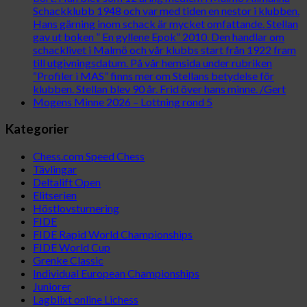
Schackklubb 1948 och var med tiden en nestor i klubben.
Hans gärning inom schack är mycket omfattande. Stellan
gav ut boken ” En gyllene Epok” 2010. Den handlar om
schacklivet i Malmö och vår klubbs start från 1922 fram
till utgivningsdatum. På vår hemsida under rubriken
“Profiler i MAS” finns mer om Stellans betydelse för
klubben. Stellan blev 90 år. Frid över hans minne. /Gert
Mogens Minne 2026 – Lottning rond 5
Kategorier
Chess.com Speed Chess
Tävlingar
Deltalift Open
Elitserien
Höstlovsturnering
FIDE
FIDE Rapid World Championships
FIDE World Cup
Grenke Classic
Individual European Championships
Juniorer
Lagblixt online Lichess