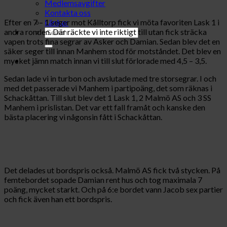
Medlemsavgifter
Kontakta oss
Efter en 7 – 1 seger mot Kålltorp fick vi möta favoriten Lask 1 i
Länkar
andra ronden. Där räckte vi inte riktigt till utan fick sträcka
vapen trots fina segrar av Asker och Damian. Sedan blev det en
säker seger till innan Manhem stod för motståndet. Det blev en
mycket jämn match innan vi till slut förlorade med 4,5 – 3,5.
Sedan lade vi in turbon och avslutade med tre storsegrar. I och
med det passerade vi Manhem i partipoäng, det som räknas i
Schackåttan. Till slut blev det 1 Lask 1, 2 Malmö AS och 3 SS
Manhem i prislistan. Det var ett fall framåt och kanske den
bästa placering vi någonsin fått i Schackåttan.
Det delades ut bordspris också. Malmö AS fick två stycken. På
femtebordet sopade Damian rent hus och tog maximala 7
poäng, mycket starkt. Och på 6:e bordet vann Jacob sex partier
och fick även han ett bordspris.