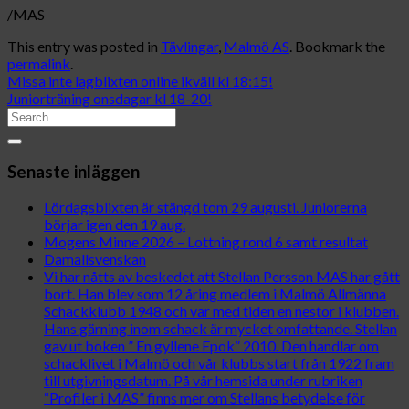
/MAS
This entry was posted in
Tävlingar
,
Malmö AS
. Bookmark the
permalink
.
Missa inte lagblixten online ikväll kl 18:15!
Juniorträning onsdagar kl 18-20!
Senaste inläggen
Lördagsblixten är stängd tom 29 augusti. Juniorerna
börjar igen den 19 aug.
Mogens Minne 2026 – Lottning rond 6 samt resultat
Damallsvenskan
Vi har nåtts av beskedet att Stellan Persson MAS har gått
bort. Han blev som 12 åring medlem i Malmö Allmänna
Schackklubb 1948 och var med tiden en nestor i klubben.
Hans gärning inom schack är mycket omfattande. Stellan
gav ut boken ” En gyllene Epok” 2010. Den handlar om
schacklivet i Malmö och vår klubbs start från 1922 fram
till utgivningsdatum. På vår hemsida under rubriken
“Profiler i MAS” finns mer om Stellans betydelse för