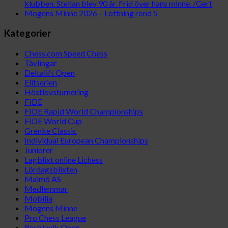
klubben. Stellan blev 90 år. Frid över hans minne. /Gert
Mogens Minne 2026 – Lottning rond 5
Kategorier
Chess.com Speed Chess
Tävlingar
Deltalift Open
Elitserien
Höstlovsturnering
FIDE
FIDE Rapid World Championships
FIDE World Cup
Grenke Classic
Individual European Championships
Juniorer
Lagblixt online Lichess
Lördagsblixten
Malmö AS
Medlemmar
Mobilia
Mogens Minne
Pro Chess League
Reykjavik Open