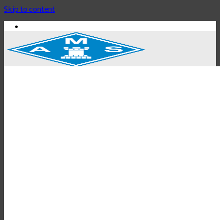
Skip to content
Hem
Nyheter
Kalender
Turneringar
Turneringsinbjudningar
Turneringsresultat
Lördagsblixten
Juniorer
Schackskola för juniorer
Träning för juniorer
Seniorer