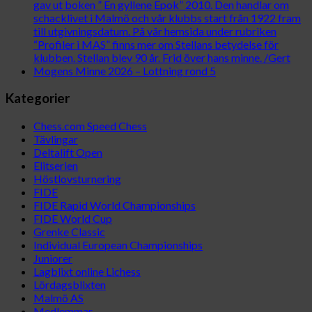
gav ut boken ” En gyllene Epok” 2010. Den handlar om
schacklivet i Malmö och vår klubbs start från 1922 fram
till utgivningsdatum. På vår hemsida under rubriken
“Profiler i MAS” finns mer om Stellans betydelse för
klubben. Stellan blev 90 år. Frid över hans minne. /Gert
Mogens Minne 2026 – Lottning rond 5
Kategorier
Chess.com Speed Chess
Tävlingar
Deltalift Open
Elitserien
Höstlovsturnering
FIDE
FIDE Rapid World Championships
FIDE World Cup
Grenke Classic
Individual European Championships
Juniorer
Lagblixt online Lichess
Lördagsblixten
Malmö AS
Medlemmar