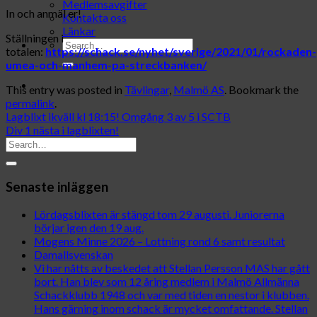
Medlemsavgifter
In och anmäl er!
Kontakta oss
Länkar
Ställningen i
totalen:
https://schack.se/nyhet/sverige/2021/01/rockaden-
umea-och-manhem-pa-streckbanken/
This entry was posted in
Tävlingar
,
Malmö AS
. Bookmark the
permalink
.
Lagblixt ikväll kl 18:15! Omgång 3 av 5 i SCTB
Div 1 nästa i lagblixten!
Senaste inläggen
Lördagsblixten är stängd tom 29 augusti. Juniorerna
börjar igen den 19 aug.
Mogens Minne 2026 – Lottning rond 6 samt resultat
Damallsvenskan
Vi har nåtts av beskedet att Stellan Persson MAS har gått
bort. Han blev som 12 åring medlem i Malmö Allmänna
Schackklubb 1948 och var med tiden en nestor i klubben.
Hans gärning inom schack är mycket omfattande. Stellan