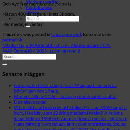
Medlemsavgifter
Och Aydin en meriterande 7:e plats.
Kontakta oss
Länkar
Nästan 400 deltagare i årets Skolsm.
Fler medaljer väntas!
This entry was posted in
Uncategorized
. Bookmark the
permalink
.
Mladen Gajic MAS Snabbschacks Klubbmästare 2025
MAS Öppna KM 2025- Lottning rond 2
Senaste inläggen
Lördagsblixten är stängd tom 29 augusti. Juniorerna
börjar igen den 19 aug.
Mogens Minne 2026 – Lottning rond 6 samt resultat
Damallsvenskan
Vi har nåtts av beskedet att Stellan Persson MAS har gått
bort. Han blev som 12 åring medlem i Malmö Allmänna
Schackklubb 1948 och var med tiden en nestor i klubben.
Hans gärning inom schack är mycket omfattande. Stellan
gav ut boken ” En gyllene Epok” 2010. Den handlar om