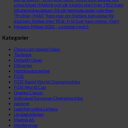
schacklivet i Malmö och vår klubbs start från 1922 fram
till utgivningsdatum. På vår hemsida under rubriken
“Profiler i MAS” finns mer om Stellans betydelse för
klubben. Stellan blev 90 år. Frid över hans minne. /Gert
Mogens Minne 2026 – Lottning rond 5
Kategorier
Chess.com Speed Chess
Tävlingar
Deltalift Open
Elitserien
Höstlovsturnering
FIDE
FIDE Rapid World Championships
FIDE World Cup
Grenke Classic
Individual European Championships
Juniorer
Lagblixt online Lichess
Lördagsblixten
Malmö AS
Medlemmar