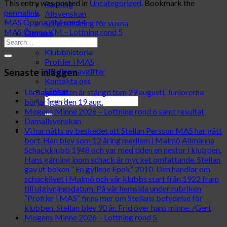
This entry was posted in
Uncategorized
. Bookmark the
Ranking
permalink
.
Allsvenskan
MAS Öppna KM rond 4
Schackträning för vuxna
MAS Öppna KM – Lottning rond 5
Om oss
Styrelsen
Klubbhistoria
Profiler i MAS
Medlemsavgifter
Senaste inläggen
Kontakta oss
Länkar
Lördagsblixten är stängd tom 29 augusti. Juniorerna
börjar igen den 19 aug.
Mogens Minne 2026 – Lottning rond 6 samt resultat
Damallsvenskan
Vi har nåtts av beskedet att Stellan Persson MAS har gått
bort. Han blev som 12 åring medlem i Malmö Allmänna
Schackklubb 1948 och var med tiden en nestor i klubben.
Hans gärning inom schack är mycket omfattande. Stellan
gav ut boken ” En gyllene Epok” 2010. Den handlar om
schacklivet i Malmö och vår klubbs start från 1922 fram
till utgivningsdatum. På vår hemsida under rubriken
“Profiler i MAS” finns mer om Stellans betydelse för
klubben. Stellan blev 90 år. Frid över hans minne. /Gert
Mogens Minne 2026 – Lottning rond 5