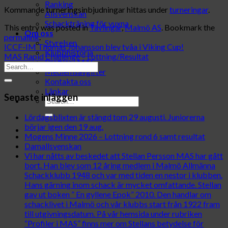
Ranking
Kommande turneringsinbjudningar hittas under
turneringar
.
Allsvenskan
Schackträning för vuxna
This entry was posted in
Tävlingar
,
Malmö AS
. Bookmark the
Om oss
permalink
.
Styrelsen
ICCF-IM Thomas Johansson blev tvåa i Viking Cup!
Klubbhistoria
MAS Rapid Challenge – Lottning/Resultat
Profiler i MAS
Medlemsavgifter
Kontakta oss
Länkar
Senaste inläggen
Lördagsblixten är stängd tom 29 augusti. Juniorerna
börjar igen den 19 aug.
Mogens Minne 2026 – Lottning rond 6 samt resultat
Damallsvenskan
Vi har nåtts av beskedet att Stellan Persson MAS har gått
bort. Han blev som 12 åring medlem i Malmö Allmänna
Schackklubb 1948 och var med tiden en nestor i klubben.
Hans gärning inom schack är mycket omfattande. Stellan
gav ut boken ” En gyllene Epok” 2010. Den handlar om
schacklivet i Malmö och vår klubbs start från 1922 fram
till utgivningsdatum. På vår hemsida under rubriken
“Profiler i MAS” finns mer om Stellans betydelse för