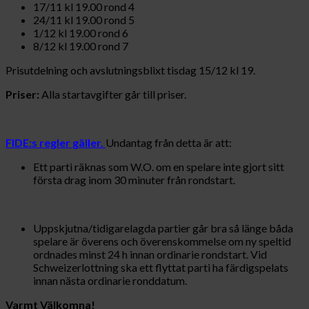
17/11 kl 19.00 rond 4
24/11 kl 19.00 rond 5
1/12 kl 19.00 rond 6
8/12 kl 19.00 rond 7
Prisutdelning och avslutningsblixt tisdag 15/12 kl 19.
Priser:
Alla startavgifter går till priser.
FIDE:s regler gäller.
Undantag från detta är att:
Ett parti räknas som W.O. om en spelare inte gjort sitt
första drag inom 30 minuter från rondstart.
Uppskjutna/tidigarelagda partier går bra så länge båda
spelare är överens och överenskommelse om ny speltid
ordnades minst 24 h innan ordinarie rondstart. Vid
Schweizerlottning ska ett flyttat parti ha färdigspelats
innan nästa ordinarie ronddatum.
Varmt Välkomna!