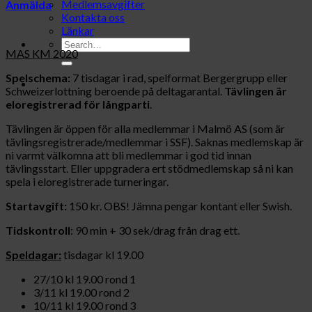
Medlemsavgifter
Anmälda
Kontakta oss
Länkar
MAS KM 2020
Spelschema:
7 tisdagar i rad, spelformat Bergergrupp eller
Schweizerlottning beroende på deltagarantal.
Tävlingen är
eloregistrerad för långparti
.
Tävlingen är öppen för alla medlemmar i Malmö AS (som är
tävlingsregistrerade/medlemmar i SSF). Saknas medlemskap är
ni varmt välkomna att bli medlemmar i god tid innan
tävlingsstart. Eller uppgradera ert stödmedlemskap så ni kan
spela i eloregistrerade turneringar.
Startavgift:
150 kr. OBS! Jämna pengar kontant eller Swish.
Tidskontroll
: 90 min + 30 sek/drag från drag ett.
Speldagar:
tisdagar kl 19.00
27/10 kl 19.00 rond 1
3/11 kl 19.00 rond 2
10/11 kl 19.00 rond 3