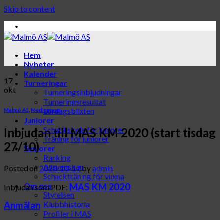
Skip to content
Hem
Nyheter
Kalender
17
Turneringar
okt
Turneringsinbjudningar
Turneringsresultat
Lördagsblixten
Malmö AS
,
Medlemmar
Juniorer
Schackskola för juniorer
Inbjudan till MAS KM 2020 (start tisdag
Träning för juniorer
27/10)
Seniorer
Ranking
Allsvenskan
Posted on
2020-10-17
by
admin
Schackträning för vuxna
MAS KM 2020
Om oss
Inbjudan som PDF:
Styrelsen
Klubbhistoria
Anmälan
Profiler i MAS