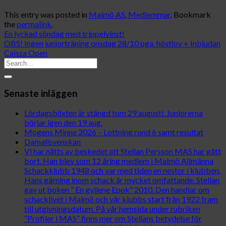
This entry was posted in
Malmö AS
,
Medlemmar
. Bookmark
the
permalink
.
En lyckad söndag med trippelvinst!
OBS! Ingen juniorträning onsdag 28/10 pga. höstlov + Inbjudan
Caissa Open
Senaste inläggen
Lördagsblixten är stängd tom 29 augusti. Juniorerna
börjar igen den 19 aug.
Mogens Minne 2026 – Lottning rond 6 samt resultat
Damallsvenskan
Vi har nåtts av beskedet att Stellan Persson MAS har gått
bort. Han blev som 12 åring medlem i Malmö Allmänna
Schackklubb 1948 och var med tiden en nestor i klubben.
Hans gärning inom schack är mycket omfattande. Stellan
gav ut boken ” En gyllene Epok” 2010. Den handlar om
schacklivet i Malmö och vår klubbs start från 1922 fram
till utgivningsdatum. På vår hemsida under rubriken
“Profiler i MAS” finns mer om Stellans betydelse för