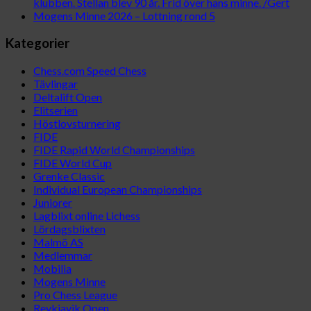
klubben. Stellan blev 90 år. Frid över hans minne. /Gert
Mogens Minne 2026 – Lottning rond 5
Kategorier
Chess.com Speed Chess
Tävlingar
Deltalift Open
Elitserien
Höstlovsturnering
FIDE
FIDE Rapid World Championships
FIDE World Cup
Grenke Classic
Individual European Championships
Juniorer
Lagblixt online Lichess
Lördagsblixten
Malmö AS
Medlemmar
Mobilia
Mogens Minne
Pro Chess League
Reykjavik Open